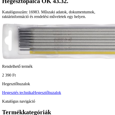
Hegesztőpálca OK 43.32.
Katalógusszám: 16983. Műszaki adatok, dokumentumok,
raktárinformáció és rendelési műveletek egy helyen.
Rendelhető termék
2 390 Ft
Hegesztőhuzalok
Hegesztés technika
Hegesztőhuzalok
Katalógus navigáció
Termékkategóriák