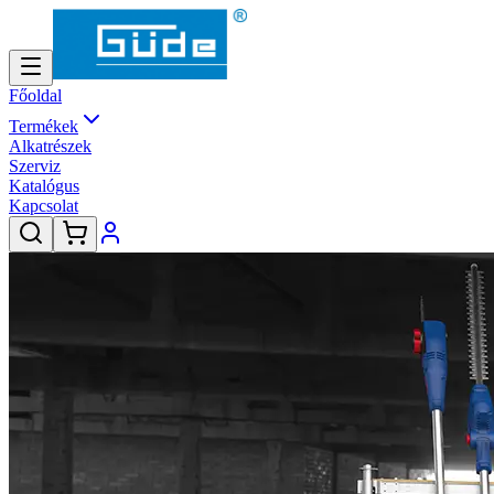
Főoldal
Termékek
Alkatrészek
Szerviz
Katalógus
Kapcsolat