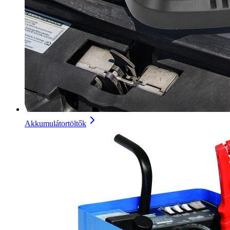
Akkumulátortöltők