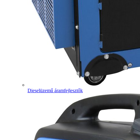
Dieselüzemű áramfejlesztők