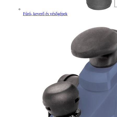
Fúró- keverő és vésőgépek