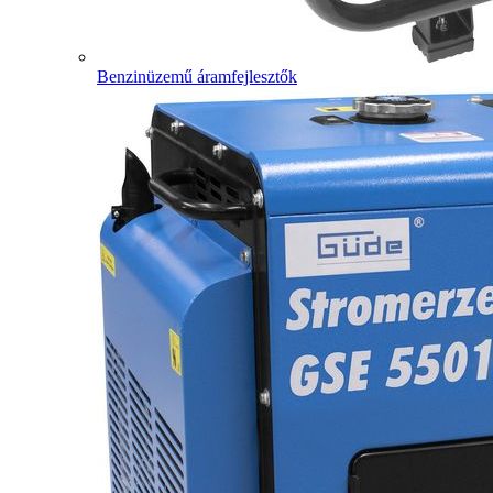
Benzinüzemű áramfejlesztők