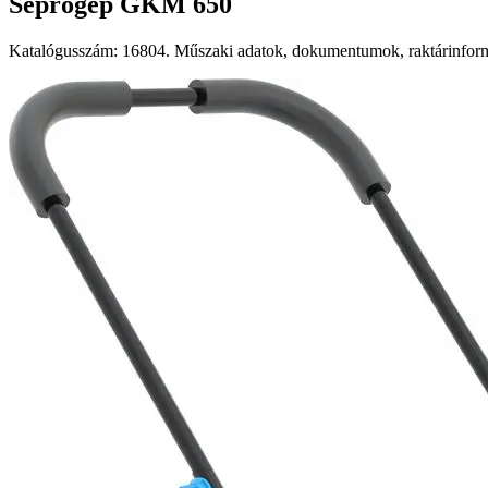
Seprőgép GKM 650
Katalógusszám: 16804. Műszaki adatok, dokumentumok, raktárinformá