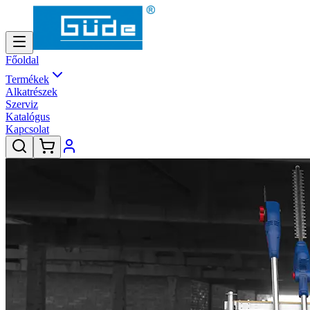
Főoldal
Termékek
Alkatrészek
Szerviz
Katalógus
Kapcsolat