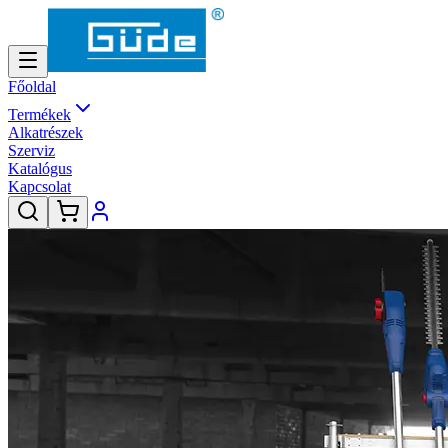
Főoldal
Termékek
Alkatrészek
Szerviz
Katalógus
Kapcsolat