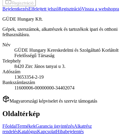
Regisztráció
Bejelentkezés
Elfelejtett jelszó
Regisztráció
Vissza a webshopra
GÜDE Hungary Kft.
Gépek, szerszámok, alkatrészek és tartozékok ipari és otthoni
felhasználásra.
Név
GÜDE Hungary Kereskedelmi és Szolgáltató Korlátolt
Felelősségű Társaság
Telephely
8420 Zirc János tanyai u 3.
Adószám
13653354-2-19
Bankszámlaszám
11600006-00000000-34402074
Magyarországi képviselet és szerviz támogatás
Oldaltérkép
Főoldal
Termékek
Garancia ügyintézés
Alkatrész
rendelés
Katalógus
Kapcsolat
Hibabejelentés