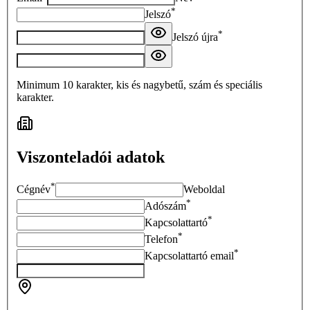
*
Jelszó
*
Jelszó újra
Minimum 10 karakter, kis és nagybetű, szám és speciális
karakter.
Viszonteladói adatok
*
Cégnév
Weboldal
*
Adószám
*
Kapcsolattartó
*
Telefon
*
Kapcsolattartó email