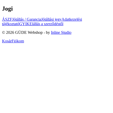
Jogi
ÁSZF
Jótállás / Garancia
Jótállási jegy
Adatkezelési
tájékoztató
GYIK
Elállás a szerződéstől
©
2026
GÜDE Webshop - by
Inline Studio
Kosár
Fiókom