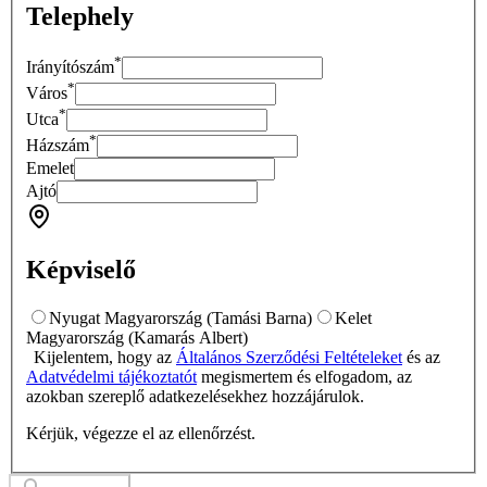
Telephely
*
Irányítószám
*
Város
*
Utca
*
Házszám
Emelet
Ajtó
Képviselő
Nyugat Magyarország (Tamási Barna)
Kelet
Magyarország (Kamarás Albert)
Kijelentem, hogy az
Általános Szerződési Feltételeket
és az
Adatvédelmi tájékoztatót
megismertem és elfogadom, az
azokban szereplő adatkezelésekhez hozzájárulok.
Kérjük, végezze el az ellenőrzést.