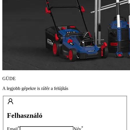
GÜDE
A legjobb gépekre is ráfér a felújítás
Felhasználó
*
*
Email
Név